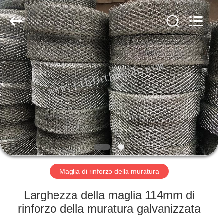
COUNTY
JIAFU
WIRE
MESH
MANUFACTURING
CO.,LTD.
All
Rights
CASA
Reserved.
PRODOTTI
CIRCA
NOI
GIRO
DELLA
Maglia di rinforzo della muratura
FABBRICA
Larghezza della maglia 114mm di
rinforzo della muratura galvanizzata