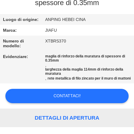
CONTROLLO
spessore di 0.35mm
DI
Luogo di origine:
ANPING HEBEI CINA
QUALITÀ
Marca:
JIAFU
CONTATTICI
Numero di
XTBRS370
modello:
Evidenziare:
maglia di rinforzo della muratura di spessore di
RICHIEDA
0.35mm
,
UNA
larghezza della maglia 114mm di rinforzo della
muratura
CITAZIONE
,
rete metallica di filo zincato per il muro di mattoni
CONTATTACI!
MAPPA
DEL
SITO
DETTAGLI DI APERTURA