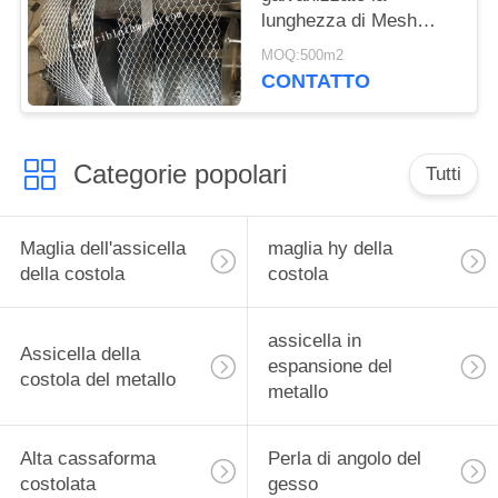
lunghezza di Mesh
Diamond 100m di
MOQ:500m2
rinforzo della muratura
CONTATTO
Categorie popolari
Tutti
Maglia dell'assicella
maglia hy della
della costola
costola
assicella in
Assicella della
espansione del
costola del metallo
metallo
Alta cassaforma
Perla di angolo del
costolata
gesso