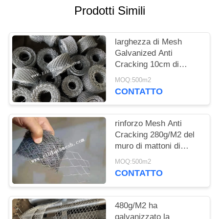
PRIVACY
Prodotti Simili
POLICY
larghezza di Mesh
Galvanized Anti
Cracking 10cm di
rinforzo della muratura
MOQ:500m2
di lunghezza di 15m
CONTATTO
rinforzo Mesh Anti
Cracking 280g/M2 del
muro di mattoni di
larghezza di 6.5cm
MOQ:500m2
CONTATTO
480g/M2 ha
galvanizzato la