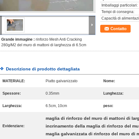
Imballaggi particolari:
Tempi di consegna:
Capacità di alimentaz
Contatto
Grande immagine :
rinforzo Mesh Anti Cracking
280g/M2 del muro di mattoni di larghezza di 6.5cm
Descrizione di prodotto dettagliata
MATERIALE:
Piatto galvanizzato
Nome:
Spessore:
0.35mm
Lunghezza:
Larghezza:
6.5cm, 10cm
peso:
maglia di rinforzo del muro di mattoni di la
incrinamento della maglia di rinforzo del mu
Evidenziare:
maglia galvanizzata di rinforzo del muro di 