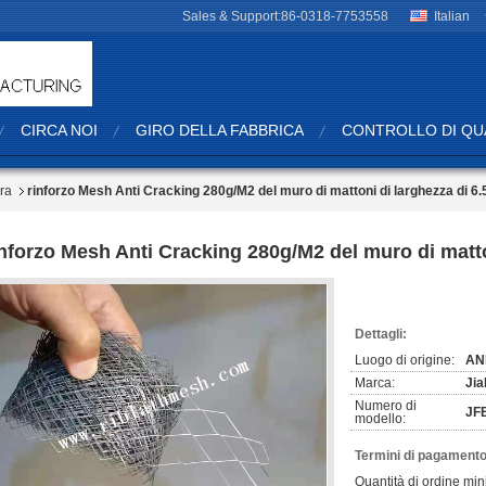
Sales & Support:
86-0318-7753558
Italian
CIRCA NOI
GIRO DELLA FABBRICA
CONTROLLO DI QU
ra
rinforzo Mesh Anti Cracking 280g/M2 del muro di mattoni di larghezza di 6
inforzo Mesh Anti Cracking 280g/M2 del muro di matto
Dettagli:
Luogo di origine:
AN
Marca:
Jia
Numero di
JF
modello:
Termini di pagamento
Quantità di ordine min