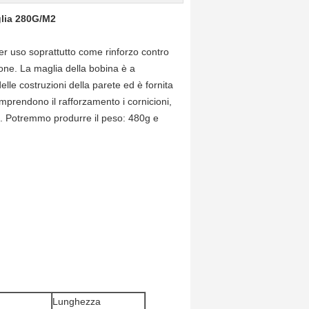
glia 280G/M2
er uso soprattutto come rinforzo contro
tone. La maglia della bobina è a
lle costruzioni della parete ed è fornita
omprendono il rafforzamento i cornicioni,
tra. Potremmo produrre il peso: 480g e
Lunghezza