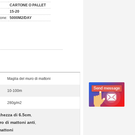
CARTONE O PALLET
15-20
ione:
5000M2/DAY
Maglia del muro di mattoni
10-100m
280g/m2
rghezza di 6.5cm
,
ro di mattoni anti
,
mattoni