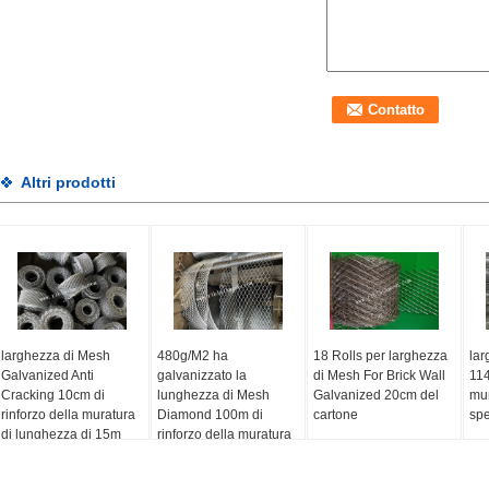
Altri prodotti
larghezza di Mesh
480g/M2 ha
18 Rolls per larghezza
lar
Galvanized Anti
galvanizzato la
di Mesh For Brick Wall
114
Cracking 10cm di
lunghezza di Mesh
Galvanized 20cm del
mur
rinforzo della muratura
Diamond 100m di
cartone
spe
di lunghezza di 15m
rinforzo della muratura