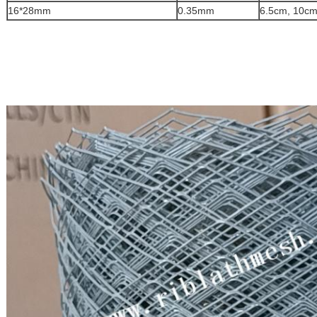
16*28mm
0.35mm
6.5cm, 10c