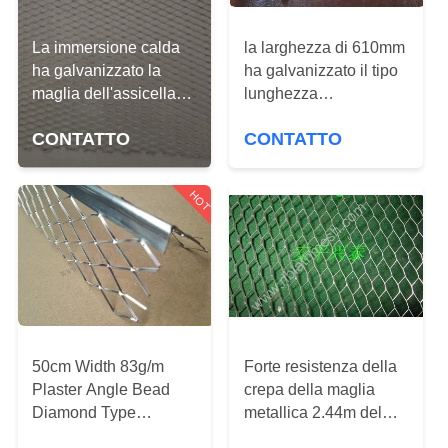
CONTROLLO
DI
La immersione calda
la larghezza di 610mm
QUALITÀ
ha galvanizzato la
ha galvanizzato il tipo
maglia dell'assicella
lunghezza
del metallo del
dell'assicella V della
CONTATTICI
CONTATTO
CONTATTO
diamante/grattare per la
maglia metallica di 1-
decorazione di
3M della struttura
costruzione
RICHIEDA
HOT
UNA
CITAZIONE
MAPPA
DEL
50cm Width 83g/m
Forte resistenza della
SITO
Plaster Angle Bead
crepa della maglia
Diamond Type
metallica 2.44m del
Protector Strip 2-3m
diamante della forza