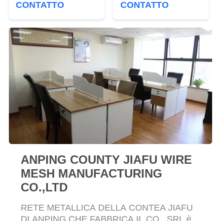
PRIVACY
CONTATTO
CONTATTO
Length
adesiva
POLICY
ANPING COUNTY JIAFU WIRE
MESH MANUFACTURING
CO.,LTD
RETE METALLICA DELLA CONTEA JIAFU
DI ANPING CHE FABBRICA IL CO., SRL è