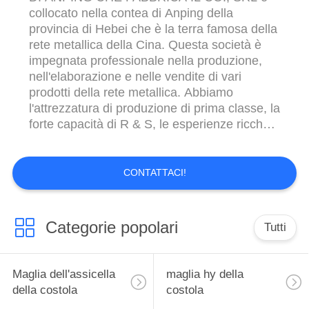
collocato nella contea di Anping della
provincia di Hebei che è la terra famosa della
rete metallica della Cina. Questa società è
impegnata professionale nella produzione,
nell'elaborazione e nelle vendite di vari
prodotti della rete metallica. Abbiamo
l'attrezzatura di produzione di prima classe, la
forte capacità di R & S, le esperienze ricche e
mezzi completi di ispezione fornire la gamma
completa di rete metallica e di prodotti
elaborati per i clienti mondiali. I prodotti che
CONTATTACI!
della rete metallica offriamo includono l...
Categorie popolari
Tutti
Maglia dell'assicella
maglia hy della
della costola
costola