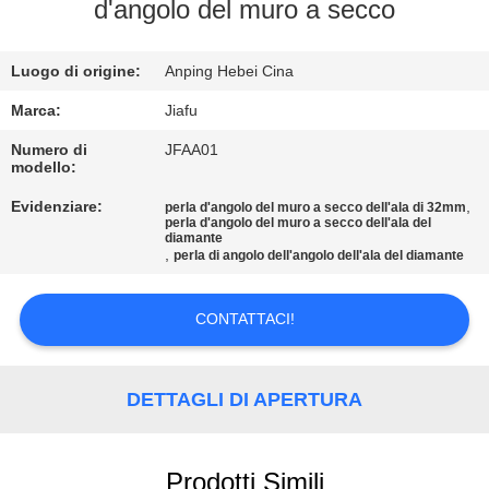
CONTROLLO
d'angolo del muro a secco
DI
Luogo di origine:
Anping Hebei Cina
QUALITÀ
Marca:
Jiafu
CONTATTICI
Numero di
JFAA01
modello:
Evidenziare:
,
perla d'angolo del muro a secco dell'ala di 32mm
RICHIEDA
perla d'angolo del muro a secco dell'ala del
diamante
UNA
,
perla di angolo dell'angolo dell'ala del diamante
CITAZIONE
CONTATTACI!
MAPPA
DEL
DETTAGLI DI APERTURA
SITO
Prodotti Simili