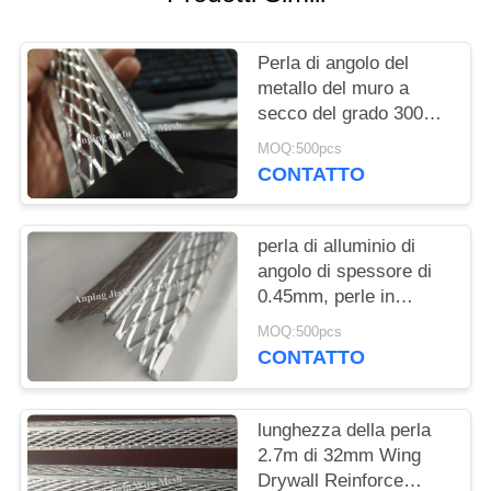
PRIVACY
POLICY
Perla di angolo del
metallo del muro a
secco del grado 3003
della lega di alluminio
MOQ:500pcs
in espansione con la
CONTATTO
flangia di rinforzo
perla di alluminio di
angolo di spessore di
0.45mm, perle in
espansione del gesso
MOQ:500pcs
dell'angolo di metallo
CONTATTO
lunghezza della perla
2.7m di 32mm Wing
Drywall Reinforce