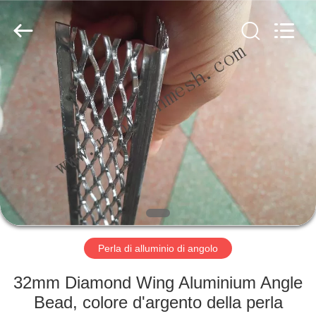
COUNTY
JIAFU
WIRE
MESH
MANUFACTURING
CO.,LTD.
All
Rights
CASA
Reserved.
PRODOTTI
CIRCA
NOI
GIRO
DELLA
Perla di alluminio di angolo
FABBRICA
32mm Diamond Wing Aluminium Angle
Bead, colore d'argento della perla