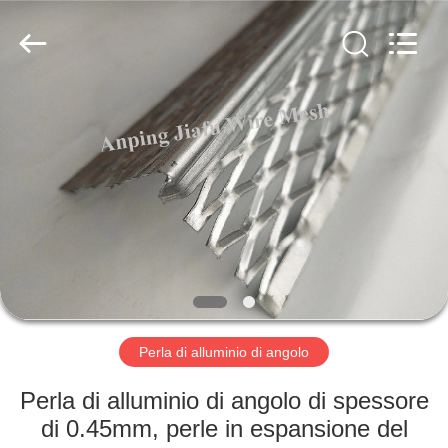
COUNTY
JIAFU
WIRE
MESH
MANUFACTURING
CO.,LTD.
All
Rights
CASA
Reserved.
PRODOTTI
CIRCA
NOI
GIRO
DELLA
Perla di alluminio di angolo
FABBRICA
Perla di alluminio di angolo di spessore
di 0.45mm, perle in espansione del