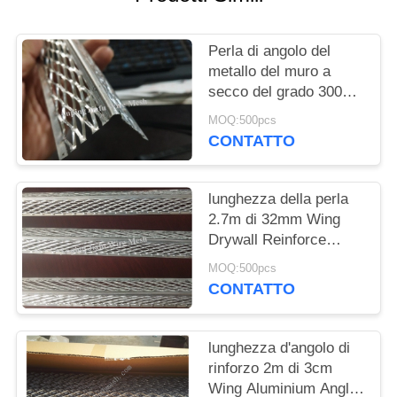
PRIVACY
POLICY
Perla di angolo del
metallo del muro a
secco del grado 3003
della lega di alluminio
MOQ:500pcs
in espansione con la
CONTATTO
flangia di rinforzo
lunghezza della perla
2.7m di 32mm Wing
Drywall Reinforce
Aluminum Angle
MOQ:500pcs
CONTATTO
lunghezza d'angolo di
rinforzo 2m di 3cm
Wing Aluminium Angle