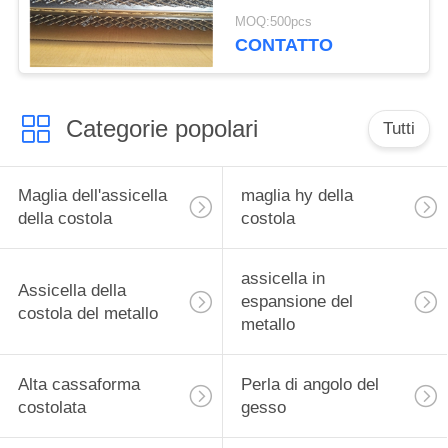
Bead Strong
MOQ:500pcs
CONTATTO
Categorie popolari
Tutti
Maglia dell'assicella
maglia hy della
della costola
costola
assicella in
Assicella della
espansione del
costola del metallo
metallo
Alta cassaforma
Perla di angolo del
costolata
gesso