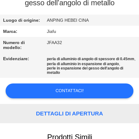
CONTROLLO
gesso dell'angolo di metallo
DI
Luogo di origine:
ANPING HEBEI CINA
QUALITÀ
Marca:
Jiafu
CONTATTICI
Numero di
JFAA32
modello:
Evidenziare:
,
perla di alluminio di angolo di spessore di 0.45mm
RICHIEDA
,
perla di alluminio in espansione di angolo
perle in espansione del gesso dell'angolo di
UNA
metallo
CITAZIONE
CONTATTACI!
MAPPA
DEL
DETTAGLI DI APERTURA
SITO
Prodotti Simili