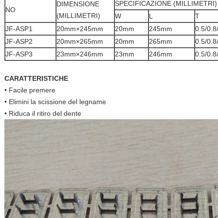
SPECIFICAZIONE (MILLIMETRI)
DIMENSIONE
NO
(MILLIMETRI)
W
L
T
JF-ASP1
20mm×245mm
20mm
245mm
0.5/0.
JF-ASP2
20mm×265mm
20mm
265mm
0.5/0.
JF-ASP3
23mm×246mm
23mm
246mm
0.5/0.
CARATTERISTICHE
• Facile premere
• Elimini la scissione del legname
• Riduca il ritiro del dente