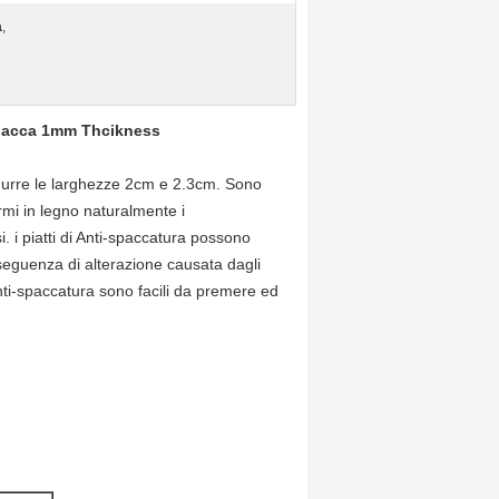
a
,
 placca 1mm Thcikness
rodurre le larghezze 2cm e 2.3cm.
Sono
rmi in legno naturalmente i
i. i piatti di Anti-spaccatura possono
seguenza di alterazione causata dagli
 Anti-spaccatura sono facili da premere ed