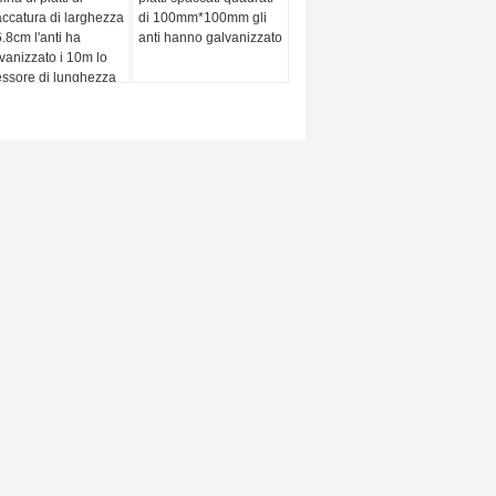
ccatura di larghezza
di 100mm*100mm gli
6.8cm l'anti ha
anti hanno galvanizzato
vanizzato i 10m lo
ssore di lunghezza
m
o di mattoni
Contattici
a della muratura
ha
sicella del metallo
bile per gesso
Contattici
aio del tester di
bina 12x25mm della
Richieda una
nte dello stucco
citazione
ndentesi 4" 6" 8"
Mappa del sito
 muro di mattoni
er rotolo
Sito mobile