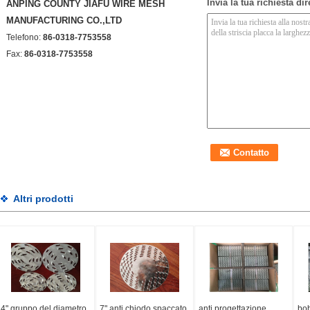
Invia la tua richiesta di
ANPING COUNTY JIAFU WIRE MESH
MANUFACTURING CO.,LTD
Telefono:
86-0318-7753558
Fax:
86-0318-7753558
Altri prodotti
4" gruppo del diametro
7" anti chiodo spaccato
anti progettazione
bob