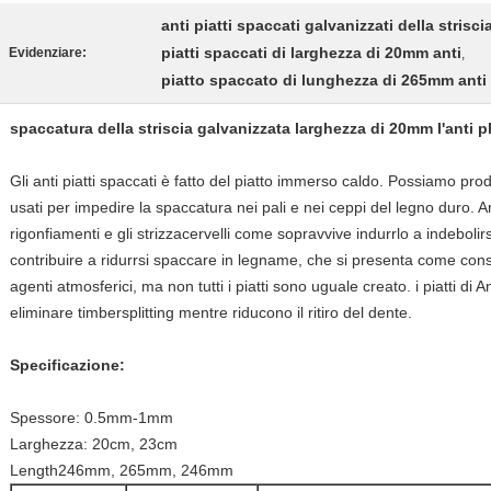
anti piatti spaccati galvanizzati della strisci
piatti spaccati di larghezza di 20mm anti
Evidenziare:
,
piatto spaccato di lunghezza di 265mm anti
spaccatura della striscia galvanizzata larghezza di 20mm l'anti
Gli anti piatti spaccati è fatto del piatto immerso caldo. Possiamo p
usati per impedire la spaccatura nei pali e nei ceppi del legno duro. A
rigonfiamenti e gli strizzacervelli come sopravvive indurrlo a indebolirs
contribuire a ridurrsi spaccare in legname, che si presenta come con
agenti atmosferici, ma non tutti i piatti sono uguale creato. i piatti di
eliminare timbersplitting mentre riducono il ritiro del dente.
Specificazione:
Spessore: 0.5mm-1mm
Larghezza: 20cm, 23cm
Length246mm, 265mm, 246mm