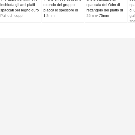
inchioda gli anti piatti
rotondo del gruppo
spaccata del Odm di
spa
spaccati per legno duro
placca lo spessore di
rettangolo del piatto di
di 
Pali ed i ceppi
1.2mm
25mm×75mm
gal
spe
1m
ostola
Maglia dell'assicella della
Maglia del mur
costola
ola di larghezza
Materiale da costruzione
La rete metallic
vanizzato
galvanizzato acciaio dell'assicella
della muratura 
la l'alta
del metallo per ristrutturare le pareti
galvanizzato/l'as
ta
nocive
acciaio inossida
o in espansione
Intonachi il materiale da costruzione
Lunghezza d'acci
 dei materiali da
di spessore dell'assicella
maglia della bo
lo stucco
0,25/0.3mm della rete metallica del
maglia del diama
fondo
10-100
la di 0.25x450mm
Maglia dell'assicella della costola
Anti larghezze fe
a in espansione
della costruzione, maglia metallica
della maglia del
costola con
ampliata galvanizzata 0.3mm per
lunghezza 50M p
 del modello di U
rendere