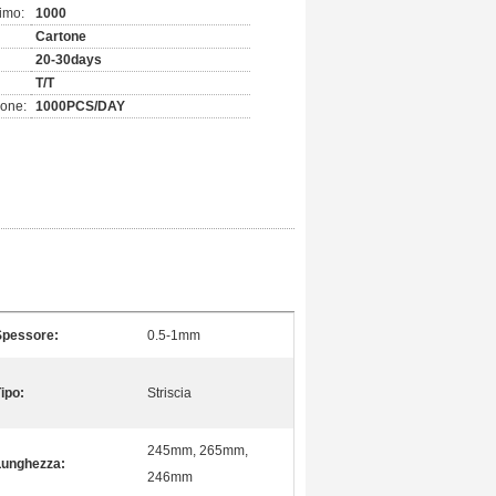
imo:
1000
Cartone
20-30days
T/T
ione:
1000PCS/DAY
Spessore:
0.5-1mm
ipo:
Striscia
245mm, 265mm,
Lunghezza:
246mm