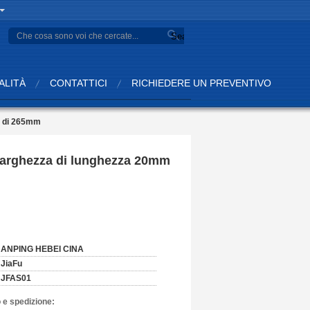
Search
ALITÀ
CONTATTICI
RICHIEDERE UN PREVENTIVO
mm di 265mm
a larghezza di lunghezza 20mm
ANPING HEBEI CINA
JiaFu
JFAS01
 e spedizione: