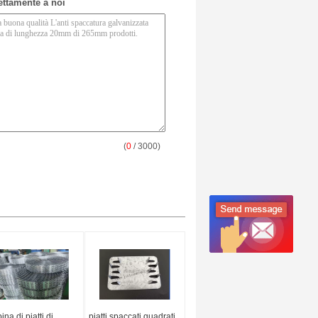
rettamente a noi
(
0
/ 3000)
ina di piatti di
piatti spaccati quadrati